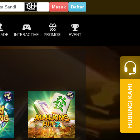
 Setiap Hari !!
Selamat Datang di SEWU88SLOT - Bandar Slot Gacor , Togel, 
Masuk
Daftar
CADE
INTERACTIVE
PROMOSI
EVENT