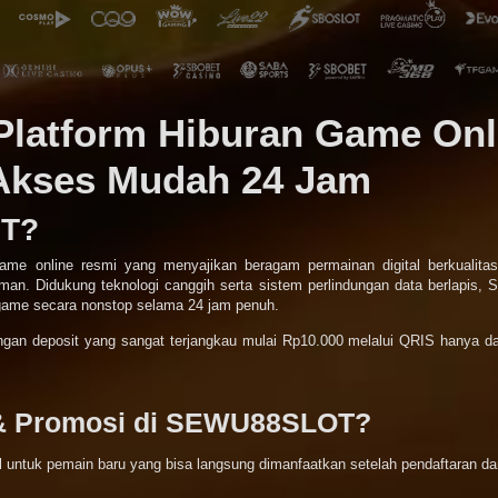
latform Hiburan Game Onl
 Akses Mudah 24 Jam
OT?
e online resmi yang menyajikan beragam permainan digital berkualita
man. Didukung teknologi canggih serta sistem perlindungan data berlapi
game secara nonstop selama 24 jam penuh.
an deposit yang sangat terjangkau mulai Rp10.000 melalui QRIS hanya dal
 & Promosi di SEWU88SLOT?
l untuk pemain baru yang bisa langsung dimanfaatkan setelah pendaftaran da