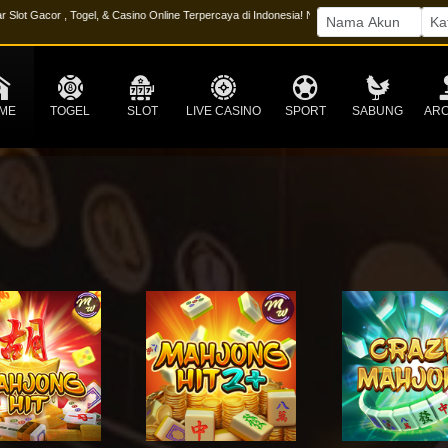
& Casino Online Terpercaya di Indonesia! Nikmati Bonus Melimpah Setiap Hari & Event Seru
ME
TOGEL
SLOT
LIVE CASINO
SPORT
SABUNG
AR