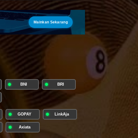
Mainkan Sekarang
iamond
Wealth - 88 Drum
BNI
BRI
GOPAY
LinkAja
en Drum
Gold Panda
Axiata