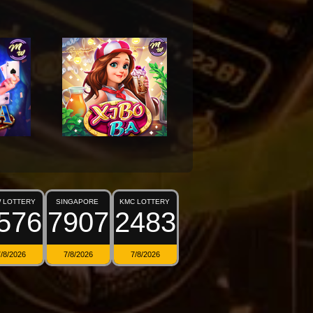
E
Xi Bo Ba
 LOTTERY
SINGAPORE
KMC LOTTERY
576
7907
2483
7/8/2026
7/8/2026
7/8/2026
 Cai
Lucky - 88 Flower