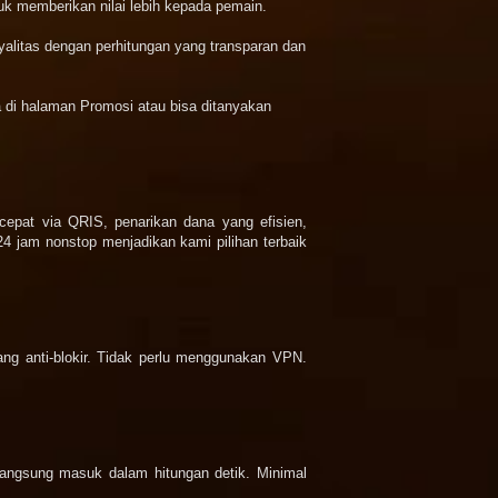
tuk memberikan nilai lebih kepada pemain.
oyalitas dengan perhitungan yang transparan dan
a di halaman Promosi atau bisa ditanyakan
pat via QRIS, penarikan dana yang efisien,
4 jam nonstop menjadikan kami pilihan terbaik
ang anti-blokir. Tidak perlu menggunakan VPN.
langsung masuk dalam hitungan detik. Minimal