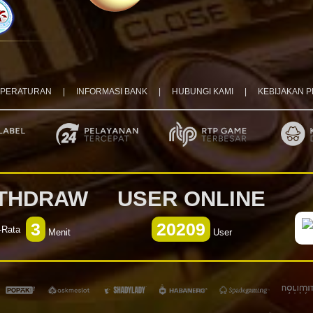
PERATURAN
|
INFORMASI BANK
|
HUBUNGI KAMI
|
KEBIJAKAN P
s of Fortune
Dragon Riches
Emperor Tre
THDRAW
USER ONLINE
3
20209
-Rata
Menit
User
King-777
VIP Club
Gold Rus