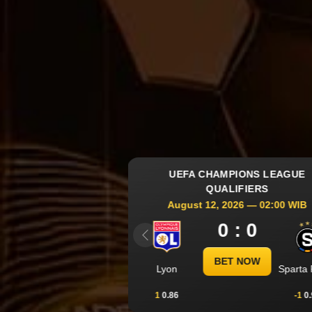
Ji Xiang Ru Yi
Fort
UEFA CHAMPIONS LEAGUE
QUALIFIERS
August 11, 2026 — 22:59 WIB
0 : 0
Previous
BET NOW
Union 
Bodo Glimt
Gill
0.75
0.82
-0.75
Lucky - 88 Diamond
Luc