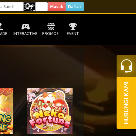
Event Seru Setiap Hari !!
Selamat Datang di SEWU88SLOT - Bandar Slot 
Masuk
Daftar
ADE
INTERACTIVE
PROMOSI
EVENT