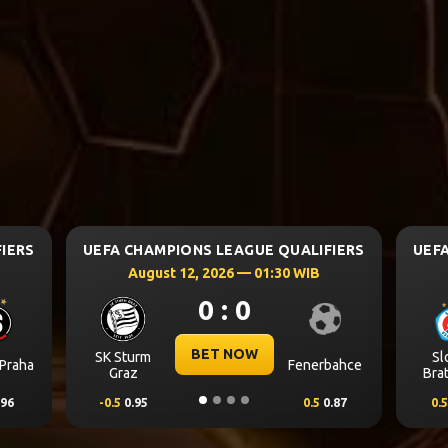
6/8/2026
eon Party
Slime Quest
Fruit Fies
IERS
E-FOOTBALL F24 ELITE CLUB FRIENDLY
E-FO
August 7, 2026 — 21:45 WIB
0 : 0
BET NOW
Saint-
e-To
e-Lille
e-RB Leipzig
oise
Ho
mon Slayer
Clover Cottage
Cookie Wonde
1.00
-0.25
-0.87
0.25
0.63
0.0