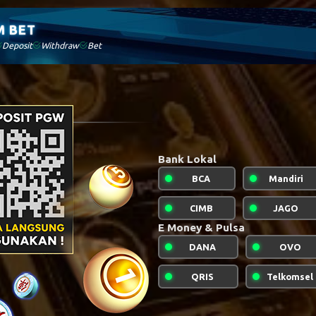
M BET
Deposit
Withdraw
Bet
Bank Lokal
BCA
Mandiri
CIMB
JAGO
E Money & Pulsa
DANA
OVO
QRIS
Telkomsel