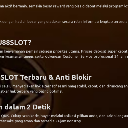
dan aktif bermain, semakin besar reward yang bisa didapat melalui program l
k dengan hadiah besar yang diadakan secara rutin. Informasi lengkap tersedi
U88SLOT?
enyamanan pemain sebagai prioritas utama. Proses deposit super cepat vi
em keamanan tinggi, serta dukungan Customer Service profesional 24 jam n
SLOT Terbaru & Anti Blokir
elalu menyediakan link alternatif resmi yang stabil, cepat, dan dirancang an
kan link terbaru yang paling optimal.
n dalam 2 Detik
RIS. Cukup scan kode, bayar melalui aplikasi pilihan Anda, dan saldo langs
transaksi yang aman dan tersedia 24 jam nonstop.