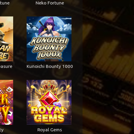
tune
Neko Fortune
easure
Kunoichi Bounty 1000
ty
Royal Gems