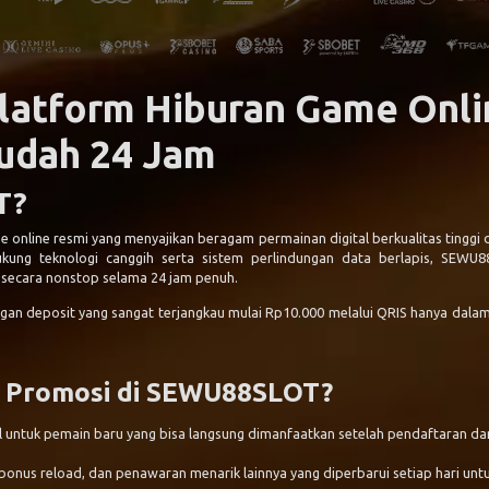
atform Hiburan Game Onli
udah 24 Jam
T?
nline resmi yang menyajikan beragam permainan digital berkualitas tinggi 
ung teknologi canggih serta sistem perlindungan data berlapis, SEW
secara nonstop selama 24 jam penuh.
n deposit yang sangat terjangkau mulai Rp10.000 melalui QRIS hanya dalam w
& Promosi di SEWU88SLOT?
l untuk pemain baru yang bisa langsung dimanfaatkan setelah pendaftaran da
, bonus reload, dan penawaran menarik lainnya yang diperbarui setiap hari unt