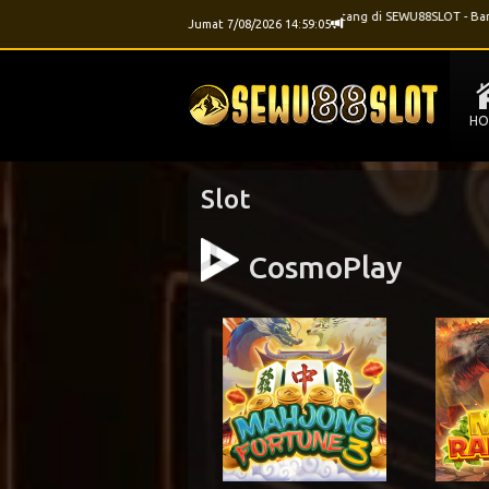
Selamat Datang di SEWU88SLOT - Bandar Slot Gacor , Tog
Jumat 7/08/2026 14:59:07
SELAMAT KEPADA
ra****0 Telah Melakukan WD Sebesar
Rp. 545.000
HO
Slot
CosmoPlay