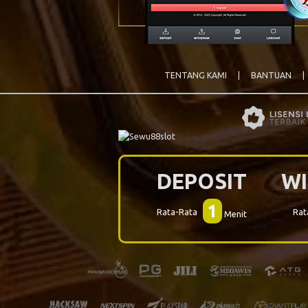
TENTANG KAMI
|
BANTUAN
|
DEPOSIT
W
1
Rata-Rata
Rat
Menit