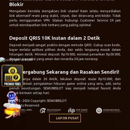
Blokir
Mengalami kendala mengakses link utama? Kami selalu menyediakan
link alternatif resmi yang stabil, cepat, dan dirancang anti-blokir. Tidak
perlu menggunakan VPN. Silakan hubungi Customer Service 24 jam
untuk mendapatkan link terbaru yang paling optimal.
Deposit QRIS 10K Instan dalam 2 Detik
Deposit menjadi sangat praktis dengan metode QRIS. Cukup scan kode,
bayar melalui aplikasi pilihan Anda, dan saldo langsung masuk dalam
hitungan detik. Minimal deposit Rp10.000, minimal penarikan Rp50.000,
dengan transaksi yang aman dan tersedia 24 jam nonstop.
Ayo Bergabung Sekarang dan Rasakan Sendiri!
Daftar hanya dalam 30 detik, lakukan deposit mulai Rp10.000, dan
segera nikmati pengalaman hiburan game online yang seru, adil, serta
penuh keuntungan. SEWU88SLOT siap menjadi tempat favorit Anda
untuk bermain setiap hari.
© 2015 - 2026 Copyright SEWU88SLOT.
All Rights Reserved.
LAPOR PUSAT