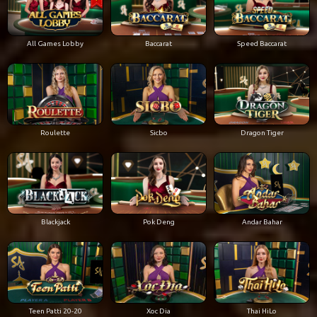
All Games Lobby
Baccarat
Speed Baccarat
Roulette
Sicbo
Dragon Tiger
Blackjack
Pok Deng
Andar Bahar
Teen Patti 20-20
Xoc Dia
Thai HiLo