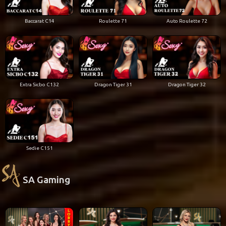
Baccarat C14
Roulette 71
Auto Roulette 72
Extra Sicbo C132
Dragon Tiger 31
Dragon Tiger 32
Sedie C151
SA Gaming