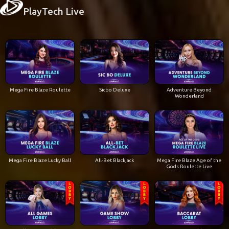
PlayTech Live
Mega Fire Blaze Roulette
Sicbo Deluxe
Adventure Beyond
Wonderland
Mega Fire Blaze Lucky Ball
All-Bet Blackjack
Mega Fire Blaze Age of the
Gods Roulette Live