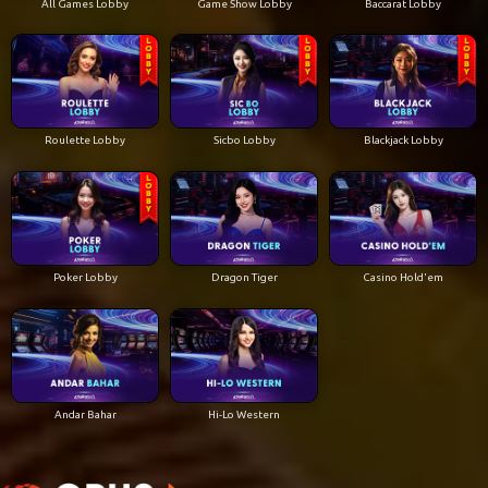
All Games Lobby
Game Show Lobby
Baccarat Lobby
Roulette Lobby
Sicbo Lobby
Blackjack Lobby
Poker Lobby
Dragon Tiger
Casino Hold'em
Andar Bahar
Hi-Lo Western