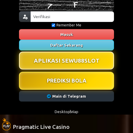
Remember Me
Masuk
Daftar Sekarang
APLIKASI SEWU88SLOT
PREDIKSI BOLA
Main di Telegram
Desktop
Wap
Pragmatic Live Casino