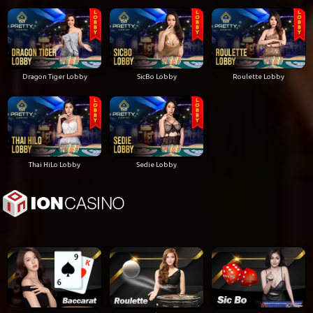
Dragon Tiger Lobby
SicBo Lobby
Roulette Lobby
Thai HiLo Lobby
Sedie Lobby