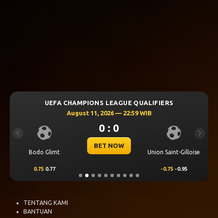
UEFA CHAMPIONS LEAGUE QUALIFIERS
August 11, 2026 — 22:59 WIB
0 : 0
Previous
Next
BET NOW
Bodo Glimt
Union Saint-Gilloise
0.75
0.77
-0.75
-0.95
TENTANG KAMI
BANTUAN