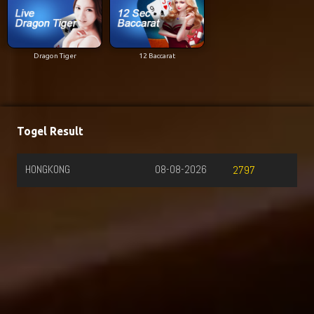
Dragon Tiger
12 Baccarat
Togel Result
HONGKONG
08-08-2026
2797