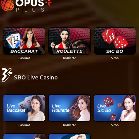
Baccarat
Roulette
Sicbo
SBO Live Casino
Baccarat
Roulette
Sicbo